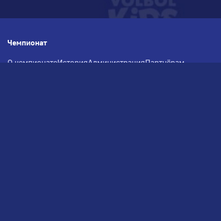
Чемпионат
О чемпионате
История
Администрация
Партнёрам
Документация
Медиа
Фотогалерея
Новости
Заявка на участие
РВЧ
Межсезонье
Региональный Волейбольный
Чемпионат по СЗФО
© 2026. Волейбольный клуб VOLBOL