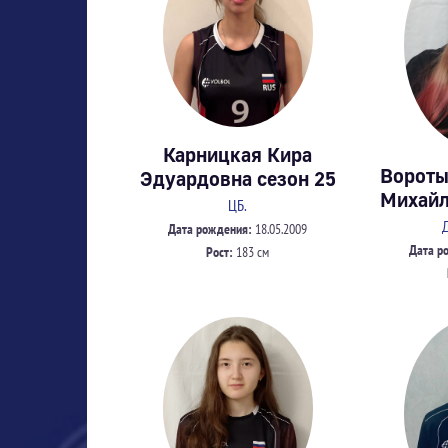
Карницкая Кира
Вороты
Эдуардовна сезон 25
Михайл
ЦБ.
Дата рождения:
18.05.2009
Дата р
Рост:
183 см