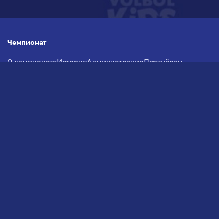
Чемпионат
О чемпионате
История
Администрация
Партнёрам
Документация
Медиа
Фотогалерея
Новости
Заявка на участие
РВЧ
Межсезонье
Региональный Волейбольный
Чемпионат по СЗФО
© 2026. Волейбольный клуб VOLBOL