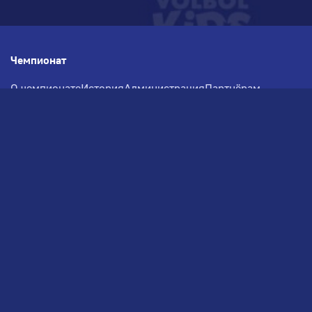
Чемпионат
О чемпионате
История
Администрация
Партнёрам
Документация
Медиа
Фотогалерея
Новости
Заявка на участие
РВЧ
Межсезонье
Региональный Волейбольный
Чемпионат по СЗФО
© 2026. Волейбольный клуб VOLBOL