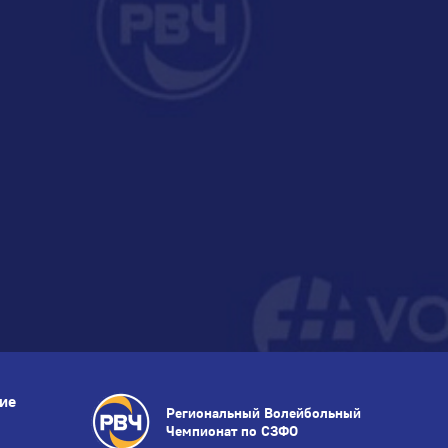
тие
Региональный Волейбольный
Чемпионат по СЗФО