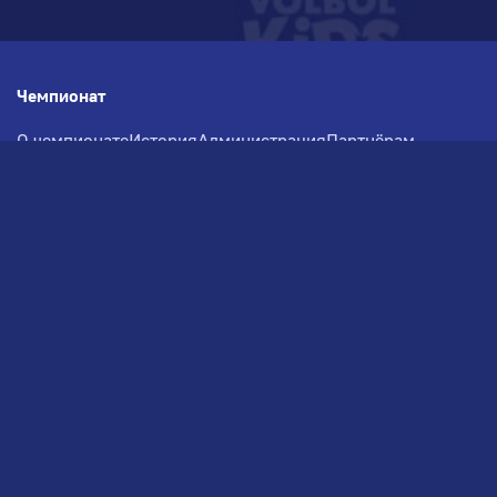
Чемпионат
О чемпионате
История
Администрация
Партнёрам
Документация
Медиа
Фотогалерея
Новости
Заявка на участие
РВЧ
Межсезонье
Региональный Волейбольный
Чемпионат по СЗФО
© 2026. Волейбольный клуб VOLBOL