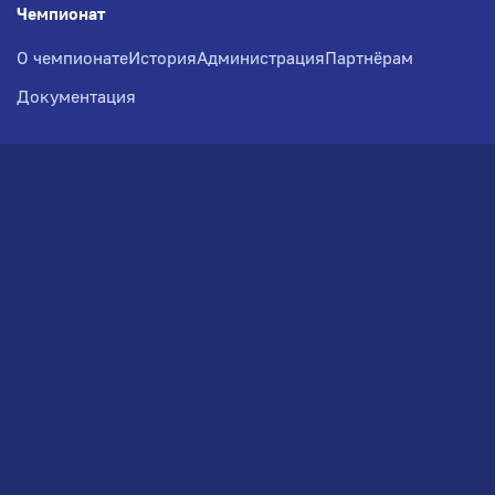
Чемпионат
О чемпионате
История
Администрация
Партнёрам
Документация
Медиа
Фотогалерея
Новости
Заявка на участие
РВЧ
Межсезонье
Региональный Волейбольный
Чемпионат по СЗФО
© 2026. Волейбольный клуб VOLBOL
(ООО "ГИГНАТ-ГРУПП")