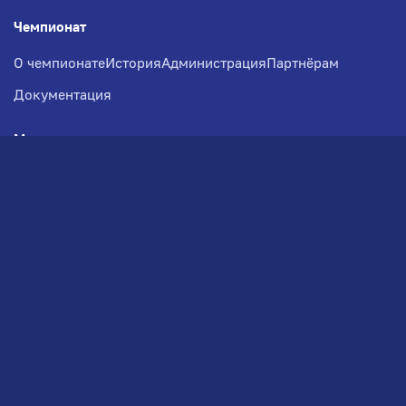
Чемпионат
О чемпионате
История
Администрация
Партнёрам
Документация
Медиа
Фотогалерея
Новости
Заявка на участие
РВЧ
Межсезонье
Региональный Волейбольный
Чемпионат по СЗФО
© 2026. Волейбольный клуб VOLBOL
(ООО "ГИГНАТ-ГРУПП")