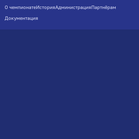
О чемпионате
История
Администрация
Партнёрам
Документация
Медиа
Фотогалерея
Новости
Заявка на участие
РВЧ
Межсезонье
Региональный Волейбольный
Чемпионат по СЗФО
© 2026. Волейбольный клуб VOLBOL
(ООО "ГИГНАТ-ГРУПП")
Политика конфиденциальности