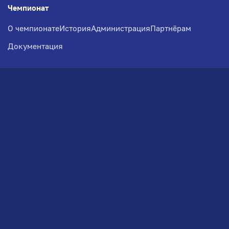
Чемпионат
О чемпионате
История
Администрация
Партнёрам
Документация
Медиа
Фотогалерея
Новости
Заявка на участие
РВЧ
Межсезонье
Региональный Волейбольный
Чемпионат по СЗФО
© 2026. Волейбольный клуб VOLBOL
(ООО "ГИГНАТ-ГРУПП")