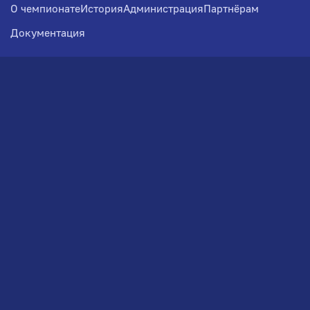
О чемпионате
История
Администрация
Партнёрам
Документация
Медиа
Фотогалерея
Новости
Заявка на участие
РВЧ
Межсезонье
Региональный Волейбольный
Чемпионат по СЗФО
© 2026. Волейбольный клуб VOLBOL
(ООО "ГИГНАТ-ГРУПП")
Политика конфиденциальности