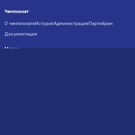
Чемпионат
О чемпионате
История
Администрация
Партнёрам
Документация
Медиа
Фотогалерея
Новости
Заявка на участие
РВЧ
Межсезонье
Региональный Волейбольный
Чемпионат по СЗФО
© 2026. Волейбольный клуб VOLBOL
(ООО "ГИГНАТ-ГРУПП")