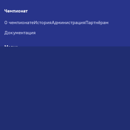
Чемпионат
О чемпионате
История
Администрация
Партнёрам
Документация
Медиа
Фотогалерея
Новости
Заявка на участие
РВЧ
Межсезонье
Региональный Волейбольный
Чемпионат по СЗФО
© 2026. Волейбольный клуб VOLBOL
(ООО "ГИГНАТ-ГРУПП")