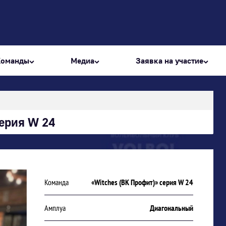
Команды
Медиа
Заявка на участие
ерия W 24
Команда
«Witches (ВК Профит)» серия W 24
Амплуа
Диагональный