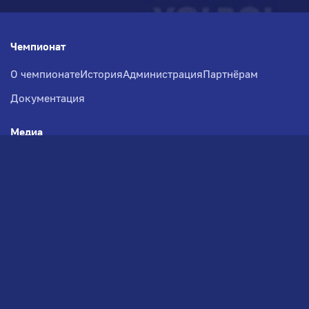
Чемпионат
О чемпионате
История
Администрация
Партнёрам
Документация
Медиа
Фотогалерея
Новости
Заявка на участие
РВЧ
Межсезонье
Региональный Волейбольный
Чемпионат по СЗФО
© 2026. Волейбольный клуб VOLBOL
(ООО "ГИГНАТ-ГРУПП")