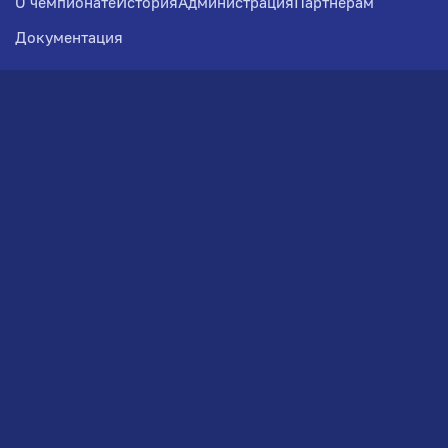
О чемпионате
История
Администрация
Партнёрам
Документация
Медиа
Фотогалерея
Новости
Заявка на участие
РВЧ
Межсезонье
Региональный Волейбольный
Чемпионат по СЗФО
© 2026. Волейбольный клуб VOLBOL
(ООО "ГИГНАТ-ГРУПП")
Политика конфиденциальности
GRAMPUS
Сайт разработан