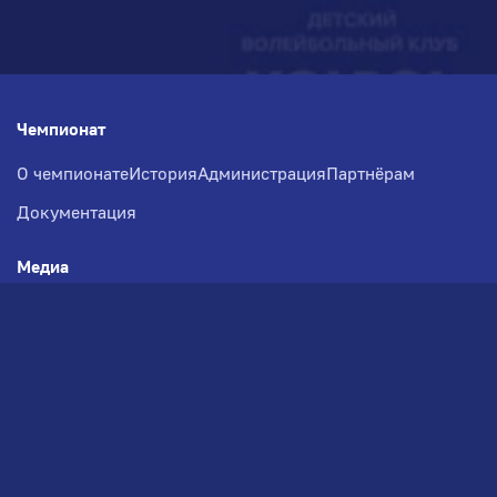
Чемпионат
О чемпионате
История
Администрация
Партнёрам
Документация
Медиа
Фотогалерея
Новости
Заявка на участие
РВЧ
Межсезонье
Региональный Волейбольный
Чемпионат по СЗФО