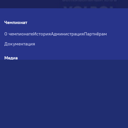
Чемпионат
О чемпионате
История
Администрация
Партнёрам
Документация
Медиа
Фотогалерея
Новости
Заявка на участие
РВЧ
Межсезонье
Региональный Волейбольный
Чемпионат по СЗФО
© 2026. Волейбольный клуб VOLBOL