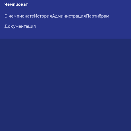
Чемпионат
О чемпионате
История
Администрация
Партнёрам
Документация
Медиа
Фотогалерея
Новости
Заявка на участие
РВЧ
Межсезонье
Региональный Волейбольный
Чемпионат по СЗФО
© 2026. Волейбольный клуб VOLBOL
(ООО "ГИГНАТ-ГРУПП")