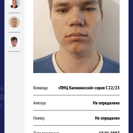
Команда
«ПМЦ Калининский» серия С 22/23
Амплуа
Не определено
Номер
Не определен