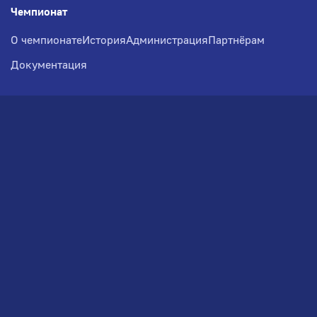
Чемпионат
О чемпионате
История
Администрация
Партнёрам
Документация
Медиа
Фотогалерея
Новости
Заявка на участие
РВЧ
Межсезонье
Региональный Волейбольный
Чемпионат по СЗФО
© 2026. Волейбольный клуб VOLBOL
(ООО "ГИГНАТ-ГРУПП")