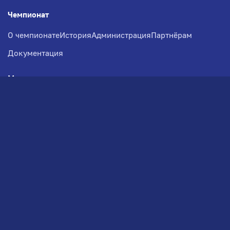
Чемпионат
О чемпионате
История
Администрация
Партнёрам
Документация
Медиа
Фотогалерея
Новости
Заявка на участие
РВЧ
Межсезонье
Региональный Волейбольный
Чемпионат по СЗФО
© 2026. Волейбольный клуб VOLBOL
(ООО "ГИГНАТ-ГРУПП")