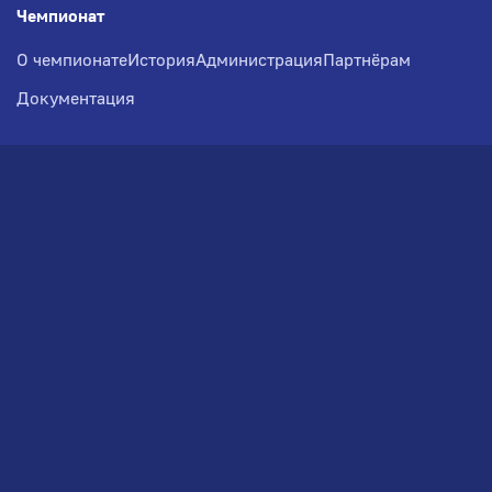
Чемпионат
О чемпионате
История
Администрация
Партнёрам
Документация
Медиа
Фотогалерея
Новости
Заявка на участие
РВЧ
Межсезонье
Региональный Волейбольный
Чемпионат по СЗФО
© 2026. Волейбольный клуб VOLBOL
(ООО "ГИГНАТ-ГРУПП")