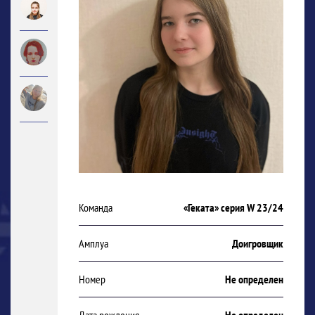
Команда
«Геката» серия W 23/24
Амплуа
Доигровщик
Номер
Не определен