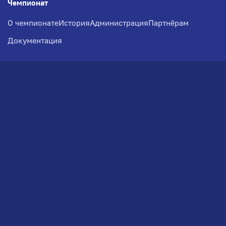
Чемпионат
О чемпионате
История
Администрация
Партнёрам
Документация
Медиа
Фотогалерея
Новости
Заявка на участие
РВЧ
Межсезонье
Региональный Волейбольный
Чемпионат по СЗФО
© 2026. Волейбольный клуб VOLBOL
(ООО "ГИГНАТ-ГРУПП")