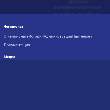
Чемпионат
О чемпионате
История
Администрация
Партнёрам
Документация
Медиа
Фотогалерея
Новости
Заявка на участие
РВЧ
Межсезонье
Региональный Волейбольный
Чемпионат по СЗФО