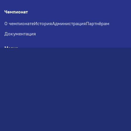
Чемпионат
О чемпионате
История
Администрация
Партнёрам
Документация
Медиа
Фотогалерея
Новости
Заявка на участие
РВЧ
Межсезонье
Региональный Волейбольный
Чемпионат по СЗФО
© 2026. Волейбольный клуб VOLBOL
(ООО "ГИГНАТ-ГРУПП")