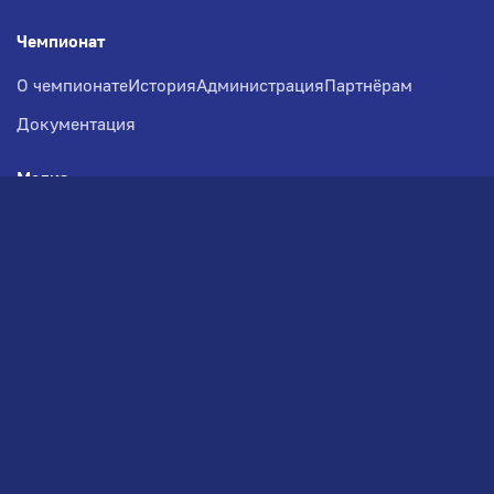
Чемпионат
О чемпионате
История
Администрация
Партнёрам
Документация
Медиа
Фотогалерея
Новости
Заявка на участие
РВЧ
Межсезонье
Региональный Волейбольный
Чемпионат по СЗФО
© 2026. Волейбольный клуб VOLBOL
(ООО "ГИГНАТ-ГРУПП")