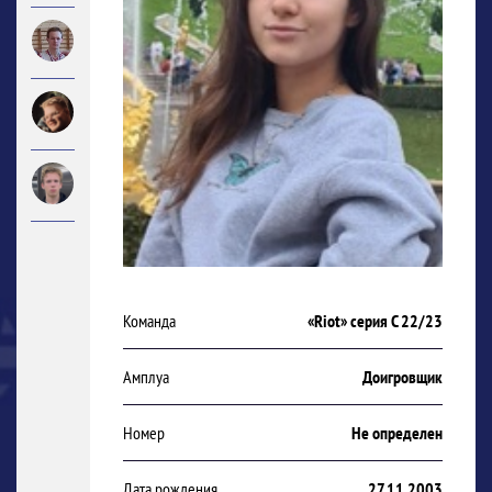
Команда
«Riot» серия С 22/23
Амплуа
Доигровщик
Номер
Не определен
Дата рождения
27.11.2003