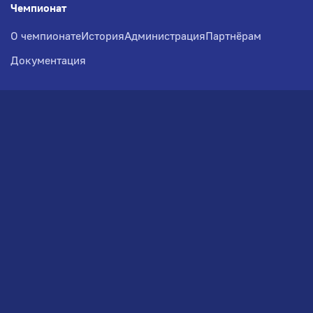
Чемпионат
О чемпионате
История
Администрация
Партнёрам
Документация
Медиа
Фотогалерея
Новости
Заявка на участие
РВЧ
Межсезонье
Региональный Волейбольный
Чемпионат по СЗФО
© 2026. Волейбольный клуб VOLBOL
(ООО "ГИГНАТ-ГРУПП")