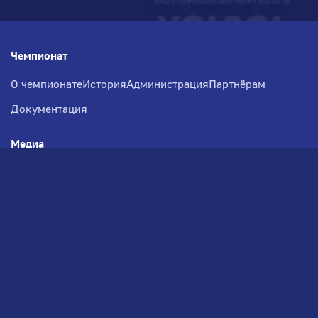
Чемпионат
О чемпионате
История
Администрация
Партнёрам
Документация
Медиа
Фотогалерея
Новости
Заявка на участие
РВЧ
Межсезонье
Региональный Волейбольный
Чемпионат по СЗФО
© 2026. Волейбольный клуб VOLBOL