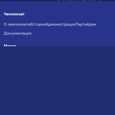
Чемпионат
О чемпионате
История
Администрация
Партнёрам
Документация
Медиа
Фотогалерея
Новости
Заявка на участие
РВЧ
Межсезонье
Региональный Волейбольный
Чемпионат по СЗФО
© 2026. Волейбольный клуб VOLBOL
(ООО "ГИГНАТ-ГРУПП")