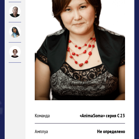
Команда
«AnimaSoma» серия С 23
Амплуа
Не определено