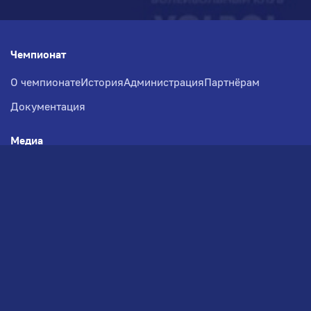
Чемпионат
О чемпионате
История
Администрация
Партнёрам
Документация
Медиа
Фотогалерея
Новости
Заявка на участие
РВЧ
Межсезонье
Региональный Волейбольный
Чемпионат по СЗФО
© 2026. Волейбольный клуб VOLBOL