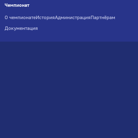
Чемпионат
О чемпионате
История
Администрация
Партнёрам
Документация
Медиа
Фотогалерея
Новости
Заявка на участие
РВЧ
Межсезонье
Региональный Волейбольный
Чемпионат по СЗФО
© 2026. Волейбольный клуб VOLBOL
(ООО "ГИГНАТ-ГРУПП")