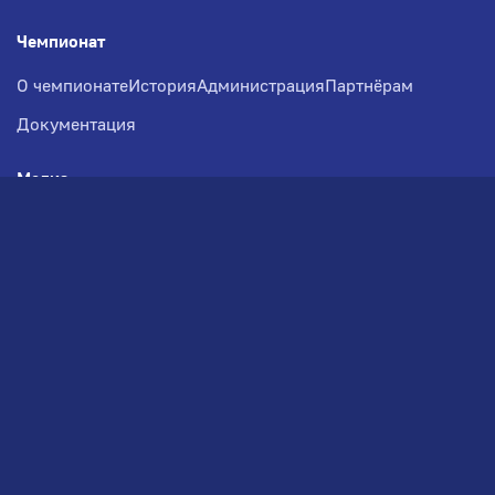
Чемпионат
О чемпионате
История
Администрация
Партнёрам
Документация
Медиа
Фотогалерея
Новости
Заявка на участие
РВЧ
Межсезонье
Региональный Волейбольный
Чемпионат по СЗФО
© 2026. Волейбольный клуб VOLBOL
(ООО "ГИГНАТ-ГРУПП")