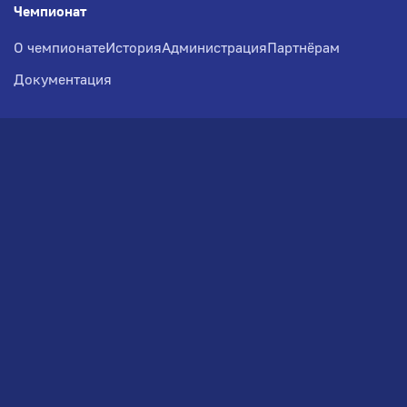
Чемпионат
О чемпионате
История
Администрация
Партнёрам
Документация
Медиа
Фотогалерея
Новости
Заявка на участие
РВЧ
Межсезонье
Региональный Волейбольный
Чемпионат по СЗФО
© 2026. Волейбольный клуб VOLBOL
(ООО "ГИГНАТ-ГРУПП")