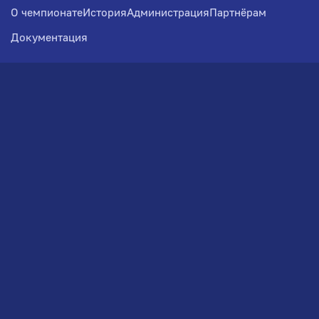
О чемпионате
История
Администрация
Партнёрам
Документация
Медиа
Фотогалерея
Новости
Заявка на участие
РВЧ
Межсезонье
Региональный Волейбольный
Чемпионат по СЗФО
© 2026. Волейбольный клуб VOLBOL
(ООО "ГИГНАТ-ГРУПП")
Политика конфиденциальности