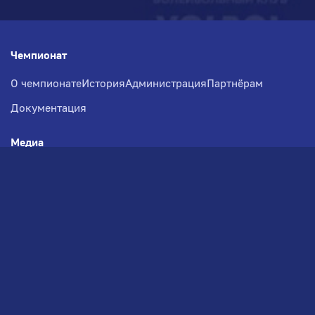
Чемпионат
О чемпионате
История
Администрация
Партнёрам
Документация
Медиа
Фотогалерея
Новости
Заявка на участие
РВЧ
Межсезонье
Региональный Волейбольный
Чемпионат по СЗФО
© 2026. Волейбольный клуб VOLBOL