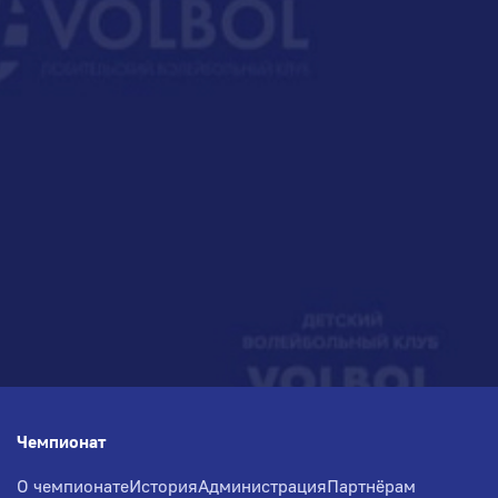
Чемпионат
О чемпионате
История
Администрация
Партнёрам