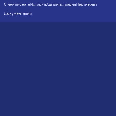
О чемпионате
История
Администрация
Партнёрам
Документация
Медиа
Фотогалерея
Новости
Заявка на участие
РВЧ
Межсезонье
Региональный Волейбольный
Чемпионат по СЗФО
© 2026. Волейбольный клуб VOLBOL
(ООО "ГИГНАТ-ГРУПП")
Политика конфиденциальности