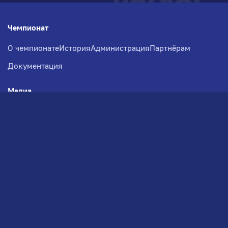
Чемпионат
О чемпионате
История
Администрация
Партнёрам
Документация
Медиа
Фотогалерея
Новости
Заявка на участие
РВЧ
Межсезонье
Региональный Волейбольный
Чемпионат по СЗФО
© 2026. Волейбольный клуб VOLBOL
(ООО "ГИГНАТ-ГРУПП")