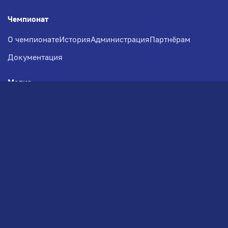
Чемпионат
О чемпионате
История
Администрация
Партнёрам
Документация
Медиа
Фотогалерея
Новости
Заявка на участие
РВЧ
Межсезонье
Региональный Волейбольный
Чемпионат по СЗФО
© 2026. Волейбольный клуб VOLBOL
(ООО "ГИГНАТ-ГРУПП")