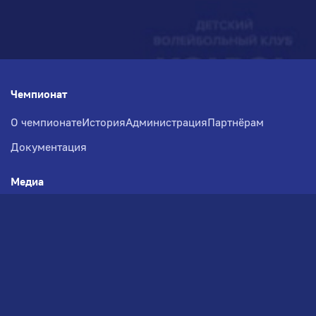
Чемпионат
О чемпионате
История
Администрация
Партнёрам
Документация
Медиа
Фотогалерея
Новости
Заявка на участие
РВЧ
Межсезонье
Региональный Волейбольный