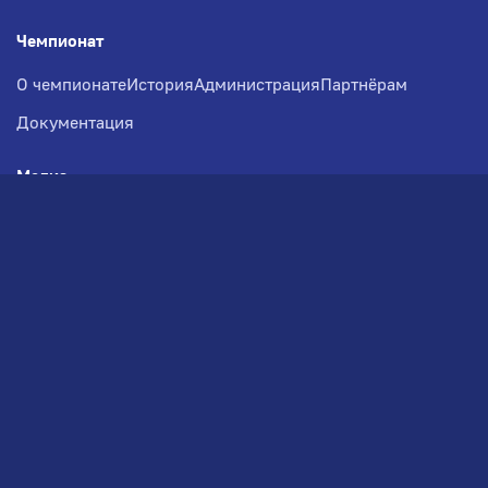
Чемпионат
О чемпионате
История
Администрация
Партнёрам
Документация
Медиа
Фотогалерея
Новости
Заявка на участие
РВЧ
Межсезонье
Региональный Волейбольный
Чемпионат по СЗФО
© 2026. Волейбольный клуб VOLBOL
(ООО "ГИГНАТ-ГРУПП")