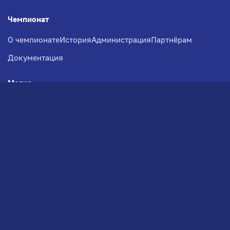
Чемпионат
О чемпионате
История
Администрация
Партнёрам
Документация
Медиа
Фотогалерея
Новости
Заявка на участие
РВЧ
Межсезонье
Региональный Волейбольный
Чемпионат по СЗФО
© 2026. Волейбольный клуб VOLBOL
(ООО "ГИГНАТ-ГРУПП")