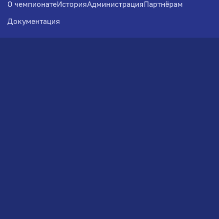
О чемпионате
История
Администрация
Партнёрам
Документация
Медиа
Фотогалерея
Новости
Заявка на участие
РВЧ
Межсезонье
Региональный Волейбольный
Чемпионат по СЗФО
© 2026. Волейбольный клуб VOLBOL
(ООО "ГИГНАТ-ГРУПП")
Политика конфиденциальности