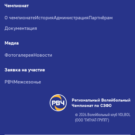
Чемпионат
О чемпионате
История
Администрация
Партнёрам
Документация
Медиа
Фотогалерея
Новости
Заявка на участие
РВЧ
Межсезонье
Региональный Волейбольный
Чемпионат по СЗФО
© 2026. Волейбольный клуб VOLBOL
(ООО "ГИГНАТ-ГРУПП")