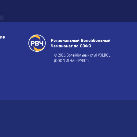
тие
Региональный Волейбольный
Чемпионат по СЗФО
© 2026. Волейбольный клуб VOLBOL
(ООО "ГИГНАТ-ГРУПП")
GRAMPUS
Сайт разработан