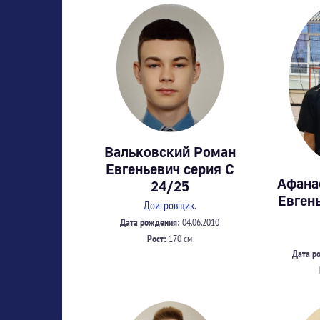
Вальковский Роман
Евгеньевич серия С
Афана
24/25
Евген
Доигровщик.
Дата рождения:
04.06.2010
Рост:
170 см
Дата р