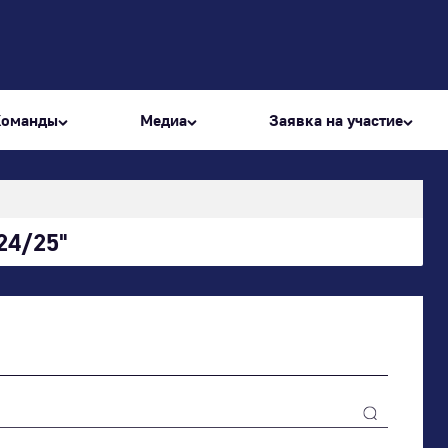
Команды
Медиа
Заявка на участие
24/25"