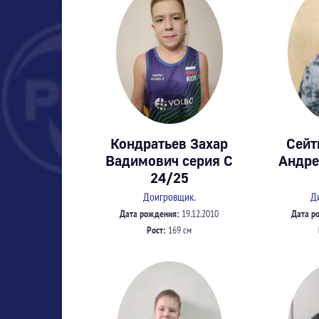
Кондратьев Захар
Сейт
Вадимович серия С
Андре
24/25
Доигровщик.
Д
Дата рождения:
19.12.2010
Дата р
Рост:
169 см