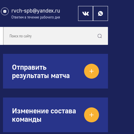
rvch-spb@yandex.ru
Ответим в течение рабочего дня
Отправить
результаты матча
Изменение состава
команды