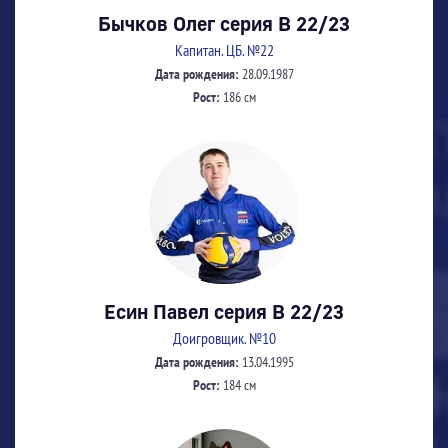
Бычков Олег серия В 22/23
Капитан. ЦБ. №22
Дата рождения:
28.09.1987
Рост:
186 см
Есин Павел серия В 22/23
Доигровщик. №10
Дата рождения:
13.04.1995
Рост:
184 см