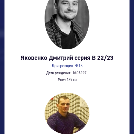
Яковенко Дмитрий серия В 22/23
Доигровщик. №18
Дата рождения:
16.03.1991
Рост:
185 см