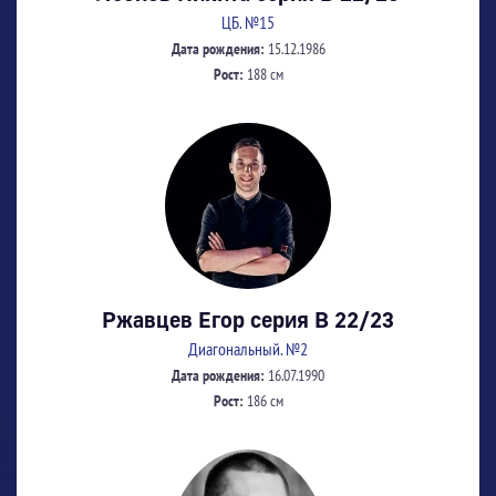
ЦБ. №15
Дата рождения:
15.12.1986
Рост:
188 см
Ржавцев Егор серия В 22/23
Диагональный. №2
Дата рождения:
16.07.1990
Рост:
186 см