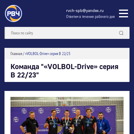
rvch-spb@yandex.ru
Ответим в течение рабочего дня
Главная
/
«VOLBOL-Drive» серия В 22/23
Команда "«VOLBOL-Drive» серия
В 22/23"