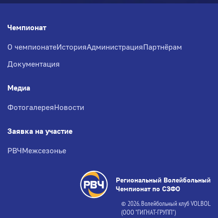
Чемпионат
О чемпионате
История
Администрация
Партнёрам
Документация
Медиа
Фотогалерея
Новости
Заявка на участие
РВЧ
Межсезонье
Региональный Волейбольный
Чемпионат по СЗФО
© 2026. Волейбольный клуб VOLBOL
(ООО "ГИГНАТ-ГРУПП")