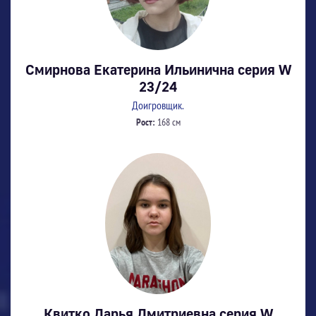
Смирнова Екатерина Ильинична серия W
23/24
Доигровщик.
Рост:
168 см
Квитко Дарья Дмитриевна серия W