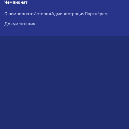
Чемпионат
О чемпионате
История
Администрация
Партнёрам
Документация
Медиа
Фотогалерея
Новости
Заявка на участие
РВЧ
Межсезонье
Региональный Волейбольный
Чемпионат по СЗФО
© 2026. Волейбольный клуб VOLBOL
(ООО "ГИГНАТ-ГРУПП")