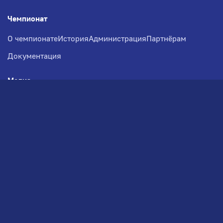
Чемпионат
О чемпионате
История
Администрация
Партнёрам
Документация
Медиа
Фотогалерея
Новости
Заявка на участие
РВЧ
Межсезонье
Региональный Волейбольный
Чемпионат по СЗФО
© 2026. Волейбольный клуб VOLBOL
(ООО "ГИГНАТ-ГРУПП")