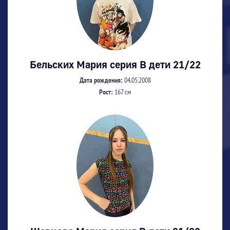
Бельских Мария серия В дети 21/22
Дата рождения:
04.05.2008
Рост:
167 см